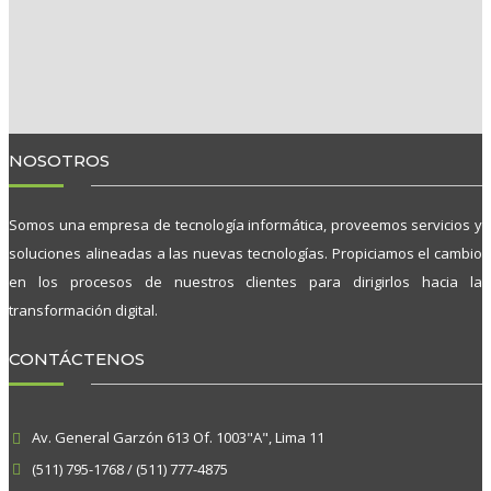
NOSOTROS
Somos una empresa de tecnología informática, proveemos servicios y
soluciones alineadas a las nuevas tecnologías. Propiciamos el cambio
en los procesos de nuestros clientes para dirigirlos hacia la
transformación digital.
CONTÁCTENOS
Av. General Garzón 613 Of. 1003"A", Lima 11
(511) 795-1768 / (511) 777-4875