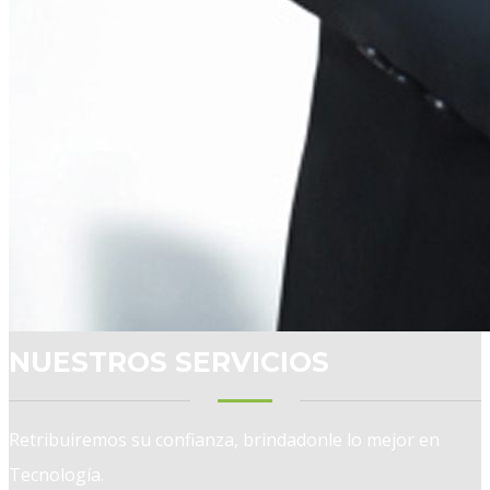
NUESTROS SERVICIOS
Retribuiremos su confianza, brindadonle lo mejor en
Tecnología.